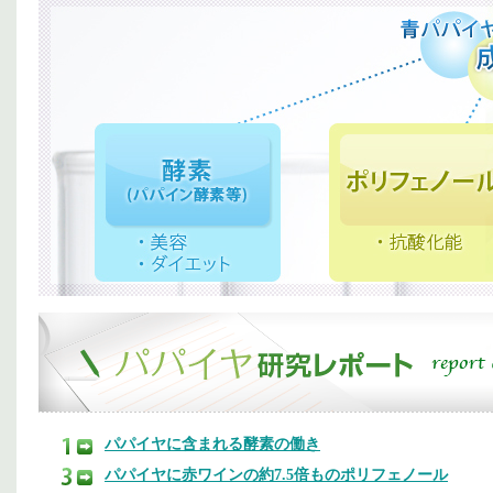
パパイヤに含まれる酵素の働き
パパイヤに赤ワインの約7.5倍ものポリフェノール