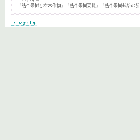
『熱帯果樹と樹木作物』『熱帯果樹要覧』『熱帯果樹栽培の新